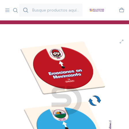
Más de 20 años desarrollando material didáctico para educación
y estimulación infantil en Chile.
Especialistas en recursos educativos para aulas, terapeutas y
familias.