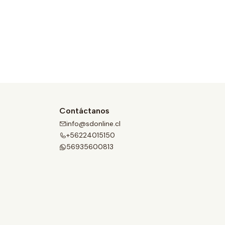
Contáctanos
info@sdonline.cl
+56224015150
56935600813