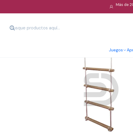
Más de 20
Juegos
Apr