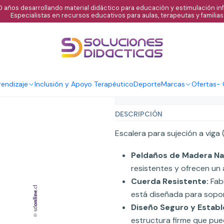
 años desarrollando material didáctico para educación y estimulación infa
Especialistas en recursos educativos para aulas, terapeutas y familias
|
Escalera De Cu
Agregar al C
Cantidad
endizaje
Inclusión y Apoyo Terapéutico
Deporte
Marcas
Ofertas
-
Mostrar stock de ubicaci
DESCRIPCIÓN
Escalera para sujeción a viga
Peldaños de Madera Nat
resistentes y ofrecen un
Cuerda Resistente:
Fabr
está diseñada para soport
Diseño Seguro y Establ
estructura firme que pued