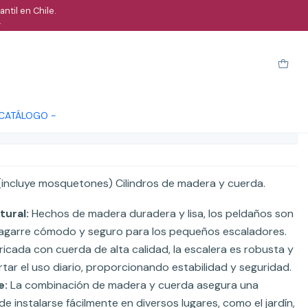
ntil en Chile.
.
erdas para trepar
arro
Comprar ahora
Cotizar
 CATÁLOGO -
ones
 (incluye mosquetones) Cilindros de madera y cuerda.
ural:
Hechos de madera duradera y lisa, los peldaños son
 agarre cómodo y seguro para los pequeños escaladores.
icada con cuerda de alta calidad, la escalera es robusta y
ar el uso diario, proporcionando estabilidad y seguridad.
e:
La combinación de madera y cuerda asegura una
e instalarse fácilmente en diversos lugares, como el jardín,