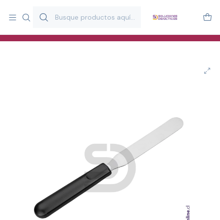
Más de 20 años desarrollando material didáctico para educación
y estimulación infantil en Chile.
Especialistas en recursos educativos para aulas, terapeutas y
familias.