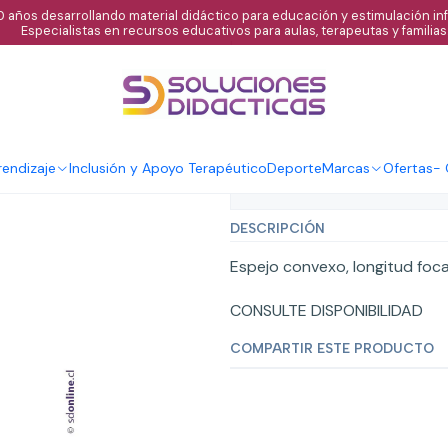
 años desarrollando material didáctico para educación y estimulación infa
Especialistas en recursos educativos para aulas, terapeutas y familias
|
Espejo conve
endizaje
Inclusión y Apoyo Terapéutico
Deporte
Marcas
Ofertas
-
Mostrar stock de ubicaci
DESCRIPCIÓN
Espejo convexo, longitud fo
CONSULTE DISPONIBILIDAD
COMPARTIR ESTE PRODUCTO