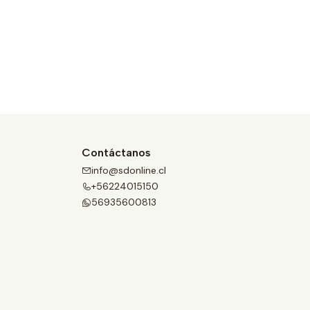
Contáctanos
info@sdonline.cl
+56224015150
56935600813