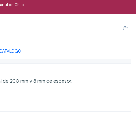
ntil en Chile.
.
xo 70X20Mm
Cotizar
 CATÁLOGO -
ones
cal de 200 mm y 3 mm de espesor.