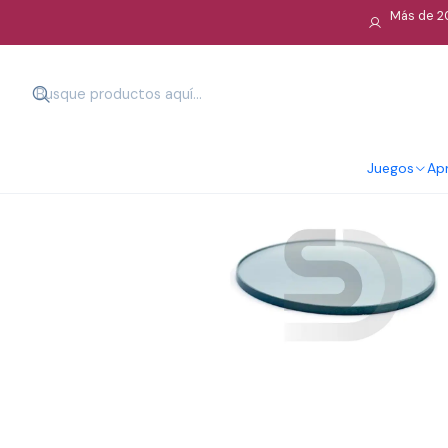
Más de 20
Juegos
Apr