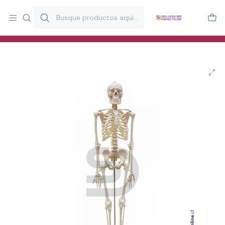
Más de 20 años desarrollando material didáctico para educación
y estimulación infantil en Chile.
Especialistas en recursos educativos para aulas, terapeutas y
familias.