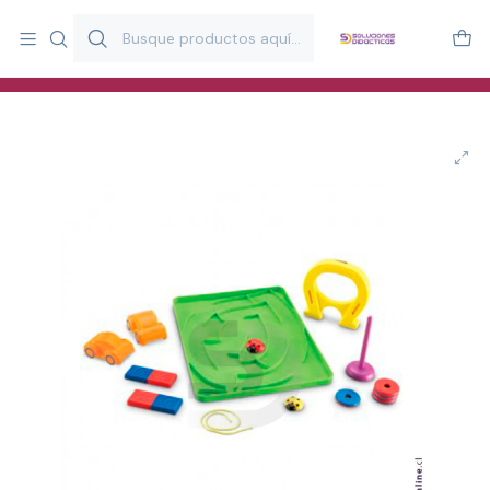
Más de 20 años desarrollando material didáctico para educación
y estimulación infantil en Chile.
Especialistas en recursos educativos para aulas, terapeutas y
familias.