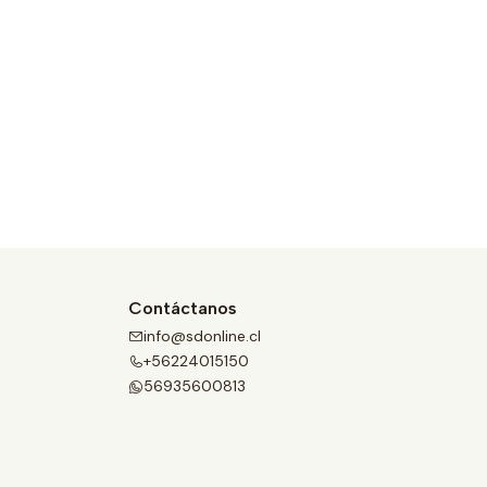
Contáctanos
info@sdonline.cl
+56224015150
56935600813