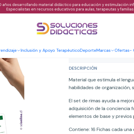
 años desarrollando material didáctico para educación y estimulación infa
Especialistas en recursos educativos para aulas, terapeutas y familias
|
Láminas palabr
Agregar al C
Cantidad
endizaje
Inclusión y Apoyo Terapéutico
Deporte
Marcas
Ofertas
-
Mostrar stock de ubicaci
DESCRIPCIÓN
Material que estimula el lengu
habilidades de organización, 
El set de rimas ayuda a mejora
adquisición de la conciencia 
elementos de base y previos p
Contiene: 16 Fichas cada una