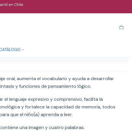
ntil en Chile.
.
as que riman
arro
Comprar ahora
Cotizar
 CATÁLOGO -
ones
aje oral, aumenta el vocabulario y ayuda a desarrollar
sintaxis y funciones de pensamiento lógico.
r el lenguaje expresivo y comprensivo, facilita la
fonológica y fortalece la capacidad de memoria, todos
ara que el niño(a) aprenda a leer.
 contiene una imagen y cuatro palabras.