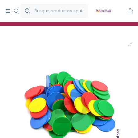
Más de 20 años desarrollando material didáctico para educación
y estimulación infantil en Chile.
Especialistas en recursos educativos para aulas, terapeutas y
familias.