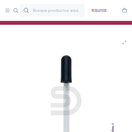
Más de 20 años desarrollando material didáctico para educación
y estimulación infantil en Chile.
Especialistas en recursos educativos para aulas, terapeutas y
familias.