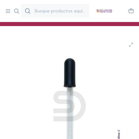
Más de 20 años desarrollando material didáctico para educación
y estimulación infantil en Chile.
Especialistas en recursos educativos para aulas, terapeutas y
familias.