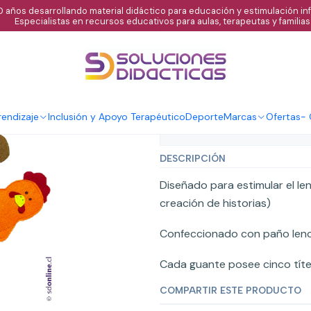
 años desarrollando material didáctico para educación y estimulación infa
Especialistas en recursos educativos para aulas, terapeutas y familias
|
Guante Interact
Agregar al C
Cantidad
endizaje
Inclusión y Apoyo Terapéutico
Deporte
Marcas
Ofertas
-
Mostrar stock de ubicaci
DESCRIPCIÓN
Diseñado para estimular el l
creación de historias)
Confeccionado con paño lenci 
Cada guante posee cinco títe
COMPARTIR ESTE PRODUCTO