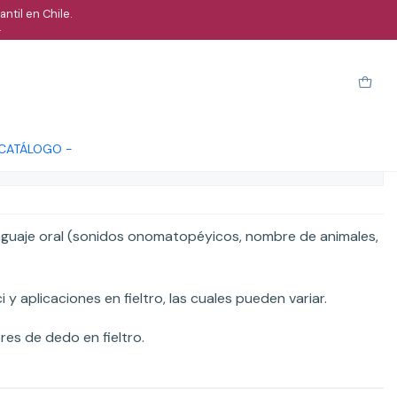
ntil en Chile.
.
ivos - Animales de la granja
arro
Comprar ahora
Cotizar
 CATÁLOGO -
ones
enguaje oral (sonidos onomatopéyicos, nombre de animales,
y aplicaciones en fieltro, las cuales pueden variar.
res de dedo en fieltro.