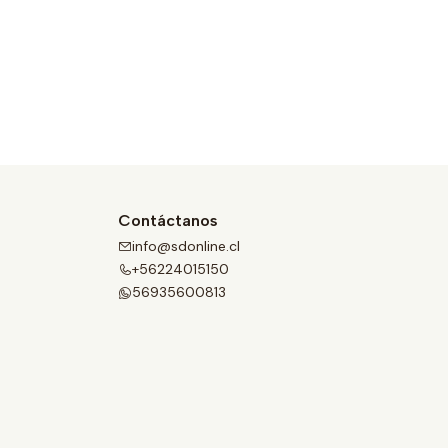
Contáctanos
info@sdonline.cl
+56224015150
56935600813