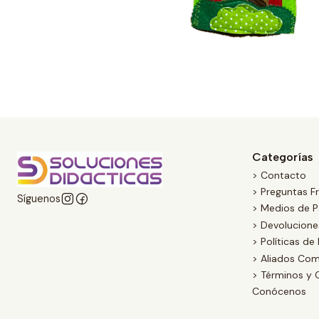
Categorías
> Contacto
> Preguntas F
Síguenos
> Medios de 
> Devolucion
> Políticas de
> Aliados Com
> Términos y 
Conócenos