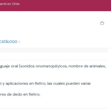
ntil en Chile.
.
ivos - Los tres cerditos
arro
Comprar ahora
Cotizar
 CATÁLOGO -
ones
enguaje oral (sonidos onomatopéyicos, nombre de animales,
y aplicaciones en fieltro, las cuales pueden variar.
res de dedo en fieltro.