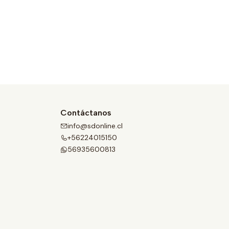
Contáctanos
info@sdonline.cl
+56224015150
56935600813