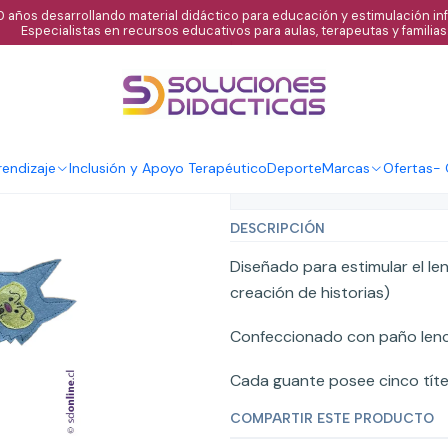
 años desarrollando material didáctico para educación y estimulación infa
Especialistas en recursos educativos para aulas, terapeutas y familias
|
Guante Interact
Agregar al C
Cantidad
endizaje
Inclusión y Apoyo Terapéutico
Deporte
Marcas
Ofertas
-
Mostrar stock de ubicaci
DESCRIPCIÓN
Diseñado para estimular el l
creación de historias)
Confeccionado con paño lenci 
Cada guante posee cinco títe
COMPARTIR ESTE PRODUCTO