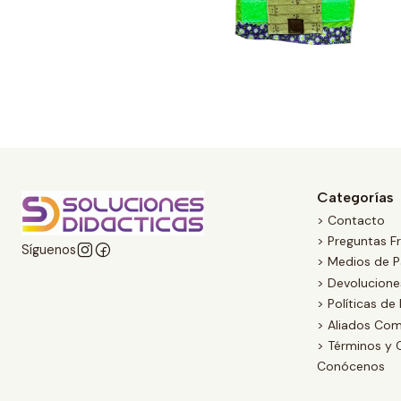
Categorías
> Contacto
> Preguntas F
Síguenos
> Medios de 
> Devolucion
> Políticas de
> Aliados Com
> Términos y 
Conócenos