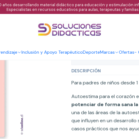
 años desarrollando material didáctico para educación y estimulación infa
Especialistas en recursos educativos para aulas, terapeutas y familias
|
Autoestima par
Agregar al C
Cantidad
endizaje
Inclusión y Apoyo Terapéutico
Deporte
Marcas
Ofertas
-
Mostrar stock de ubicaci
DESCRIPCIÓN
Para padres de niños desde 1
Autoestima para el corazón e
potenciar de forma sana la
una de las áreas de la autoes
que influyen en un desarroll
casos prácticos que nos ayu