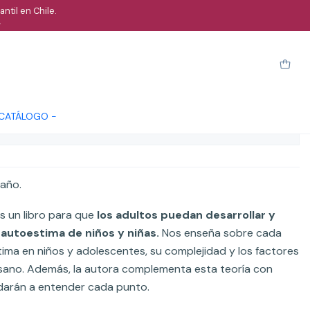
ntil en Chile.
.
a el corazón
arro
Comprar ahora
Cotizar
 CATÁLOGO -
ones
 año.
s un libro para que
los adultos puedan desarrollar y
 autoestima de niños y niñas.
Nos enseña sobre cada
tima en niños y adolescentes, su complejidad y los factores
o sano. Además, la autora complementa esta teoría con
darán a entender cada punto.