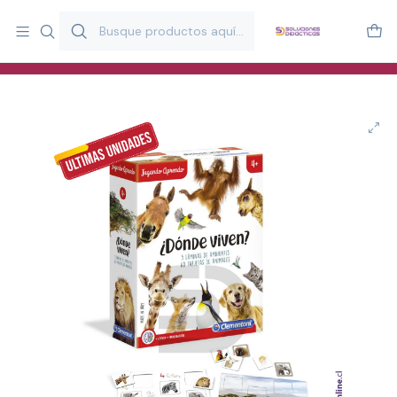
Más de 20 años desarrollando material didáctico para educación
y estimulación infantil en Chile.
Especialistas en recursos educativos para aulas, terapeutas y
familias.