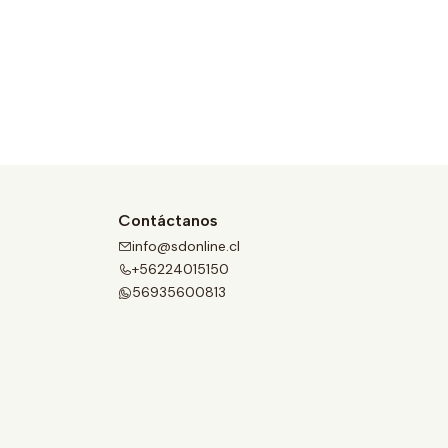
Contáctanos
info@sdonline.cl
+56224015150
56935600813