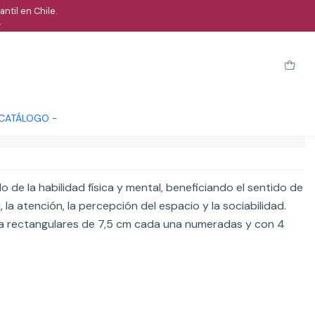
ntil en Chile.
.
s madera Grande
arro
Comprar ahora
Cotizar
 CATÁLOGO -
ones
lo de la habilidad física y mental, beneficiando el sentido de
 la atención, la percepción del espacio y la sociabilidad.
a rectangulares de 7,5 cm cada una numeradas y con 4