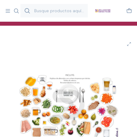
Más de 20 años desarrollando material didáctico para educación
y estimulación infantil en Chile.
Especialistas en recursos educativos para aulas, terapeutas y
familias.