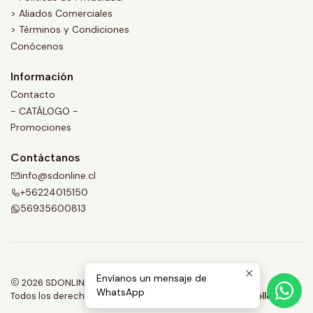
> Aliados Comerciales
> Términos y Condiciones
Conócenos
Información
Contacto
- CATÁLOGO -
Promociones
Contáctanos
info@sdonline.cl
+56224015150
56935600813
Envíanos un mensaje de
2026 SDONLINE.
WhatsApp
Todos los derechos reservados.
Desarrollado por Jumpseller
.