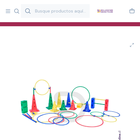
Más de 20 años desarrollando material didáctico para educación
y estimulación infantil en Chile.
Especialistas en recursos educativos para aulas, terapeutas y
familias.