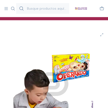
Más de 20 años desarrollando material didáctico para educación
y estimulación infantil en Chile.
Especialistas en recursos educativos para aulas, terapeutas y
familias.