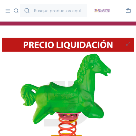
Más de 20 años desarrollando material didáctico para educación
y estimulación infantil en Chile.
Especialistas en recursos educativos para aulas, terapeutas y
familias.