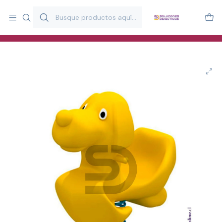
Más de 20 años desarrollando material didáctico para educación
y estimulación infantil en Chile.
Especialistas en recursos educativos para aulas, terapeutas y
familias.