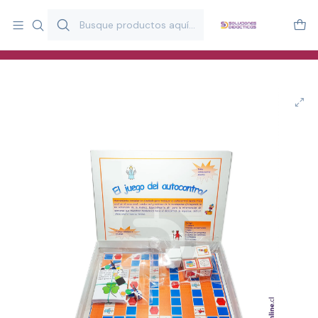
Más de 20 años desarrollando material didáctico para educación
y estimulación infantil en Chile.
Especialistas en recursos educativos para aulas, terapeutas y
familias.