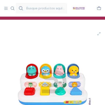
Más de 20 años desarrollando material didáctico para educación
y estimulación infantil en Chile.
Especialistas en recursos educativos para aulas, terapeutas y
familias.