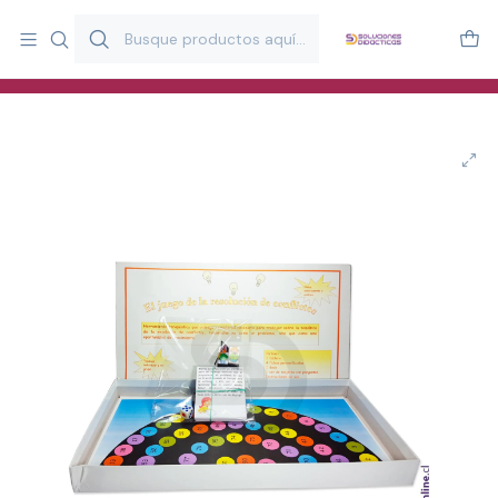
Más de 20 años desarrollando material didáctico para educación
y estimulación infantil en Chile.
Especialistas en recursos educativos para aulas, terapeutas y
familias.