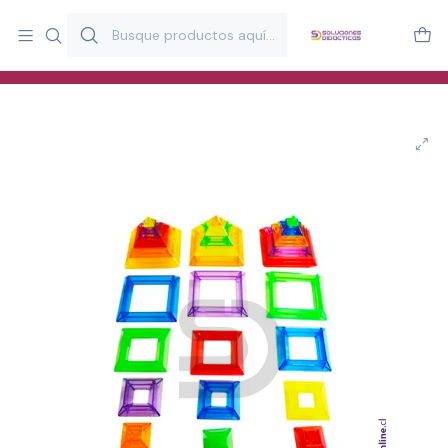
Más de 20 años desarrollando material didáctico para educación
y estimulación infantil en Chile.
Especialistas en recursos educativos para aulas, terapeutas y
familias.