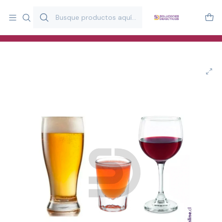
Más de 20 años desarrollando material didáctico para educación
y estimulación infantil en Chile.
Especialistas en recursos educativos para aulas, terapeutas y
familias.