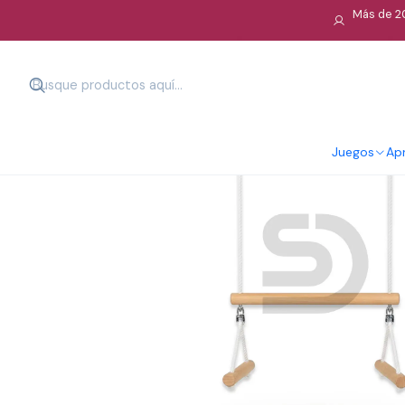
Más de 20
Juegos
Apr