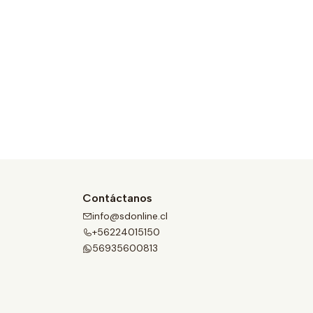
Contáctanos
info@sdonline.cl
+56224015150
56935600813