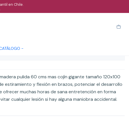
ntil en Chile.
.
n cojín caida
arro
Comprar ahora
Cotizar
 CATÁLOGO -
ones
 madera pulida 60 cms mas cojín gigante tamaño 120x100
de estiramiento y flexión en brazos, potenciar el desarrollo
e ofrecer muchas horas de sana entretención en forma
vitar cualquier lesión si hay alguna maniobra accidental.