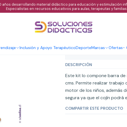
 años desarrollando material didáctico para educación y estimulación infa
Especialistas en recursos educativos para aulas, terapeutas y familias
|
Kit trapecio co
Agregar al C
Cantidad
endizaje
Inclusión y Apoyo Terapéutico
Deporte
Marcas
Ofertas
-
Mostrar stock de ubicaci
DESCRIPCIÓN
Este kit lo compone barra de
cms. Permite realizar trabajo 
motor de los niños, además d
segura ya que el cojín podrá e
COMPARTIR ESTE PRODUCTO