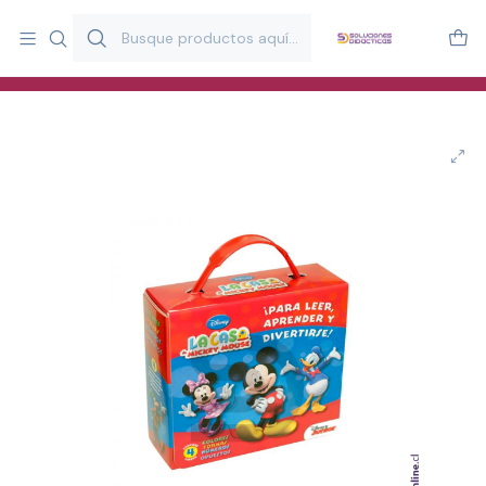
Más de 20 años desarrollando material didáctico para educación
y estimulación infantil en Chile.
Especialistas en recursos educativos para aulas, terapeutas y
familias.