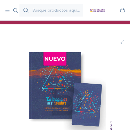
Más de 20 años desarrollando material didáctico para educación
y estimulación infantil en Chile.
Especialistas en recursos educativos para aulas, terapeutas y
familias.