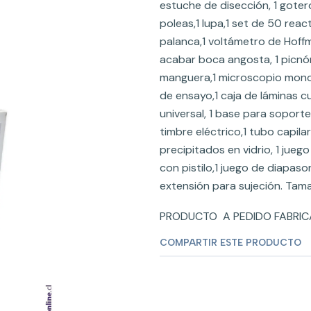
estuche de disección, 1 gotero,
poleas,1 lupa,1 set de 50 reac
palanca,1 voltámetro de Hoffm
acabar boca angosta, 1 picnóm
manguera,1 microscopio monocu
de ensayo,1 caja de láminas c
universal, 1 base para soport
timbre eléctrico,1 tubo capila
precipitados en vidrio, 1 jueg
con pistilo,1 juego de diapas
extensión para sujeción. Ta
PRODUCTO A PEDIDO FABRICA
COMPARTIR ESTE PRODUCTO