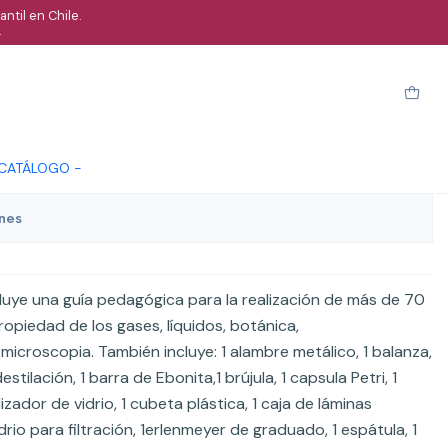
ntil en Chile.
.
logia estándar 70
arro
Comprar ahora
Cotizar
 CATÁLOGO -
ones
ncluye una guía pedagógica para la realización de más de 70
ropiedad de los gases, líquidos, botánica,
microscopia. También incluye: 1 alambre metálico, 1 balanza,
stilación, 1 barra de Ebonita,1 brújula, 1 capsula Petri, 1
izador de vidrio, 1 cubeta plástica, 1 caja de láminas
io para filtración, 1erlenmeyer de graduado, 1 espátula, 1