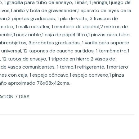
 1 gradilla para tubo de ensayo, 1 imán, 1 jeringa,1 juego de
tivos,1 anillo y bola de gravesander,1 aparato de leyes de la
an,3 pipetas graduadas, 1 pila de volta, 3 frascos de
etro, 1 malla ceraflex, 1 mechero de alcohol,2 metros de
lar,1 nuez noble,1 caja de papel filtro,1 pinzas para tubo
ubreobjetos, 3 probetas graduadas, 1 varilla para soporte
e universal, 12 tapones de caucho surtidos, 1 termómetro,1
r, 12 tubos de ensayo, 1 trípode en hierro,2 vasos de
o de vasos comunicantes, 1 termo,1 refrigerante, 1 mortero
ones con caja, 1 espejo cóncavo,1 espejo convexo,1 pinza
maño aproximado 76x63x42cms.
CION 7 DIAS