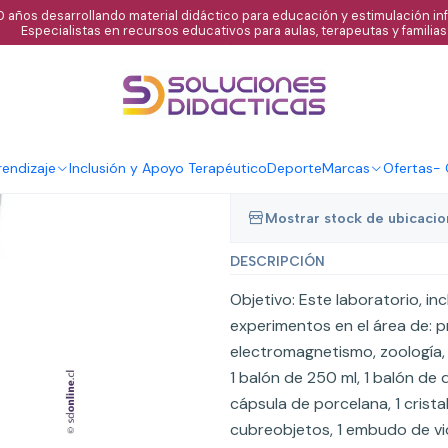
 años desarrollando material didáctico para educación y estimulación infa
Especialistas en recursos educativos para aulas, terapeutas y familias
|
Laboratorio bio
experimentos
Agregar al C
endizaje
Inclusión y Apoyo Terapéutico
Deporte
Marcas
Ofertas
-
Cantidad
Mostrar stock de ubicaci
DESCRIPCIÓN
Objetivo: Este laboratorio, i
experimentos en el área de: p
electromagnetismo, zoología, 
1 balón de 250 ml, 1 balón de de
cápsula de porcelana, 1 cristal
cubreobjetos, 1 embudo de vidr