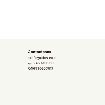
Contáctanos
info@sdonline.cl
+56224015150
56935600813