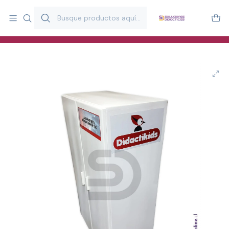
Más de 20 años desarrollando material didáctico para educación
y estimulación infantil en Chile.
Especialistas en recursos educativos para aulas, terapeutas y
familias.