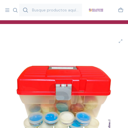
Más de 20 años desarrollando material didáctico para educación
y estimulación infantil en Chile.
Especialistas en recursos educativos para aulas, terapeutas y
familias.