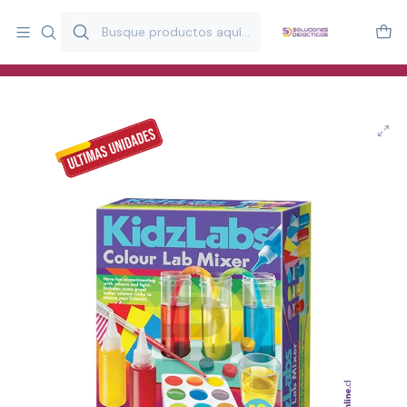
Más de 20 años desarrollando material didáctico para educación
y estimulación infantil en Chile.
Especialistas en recursos educativos para aulas, terapeutas y
familias.