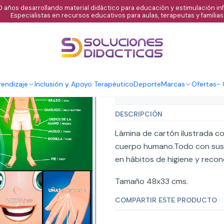
 años desarrollando material didáctico para educación y estimulación infa
Especialistas en recursos educativos para aulas, terapeutas y familias
|
Lámina aseo p
Agregar al C
Cantidad
endizaje
Inclusión y Apoyo Terapéutico
Deporte
Marcas
Ofertas
-
Mostrar stock de ubicaci
DESCRIPCIÓN
Lámina de cartón ilustrada co
cuerpo humano.Todo con sus n
en hábitos de higiene y recon
Tamaño 48x33 cms.
COMPARTIR ESTE PRODUCTO