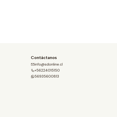
Contáctanos
info@sdonline.cl
+56224015150
56935600813