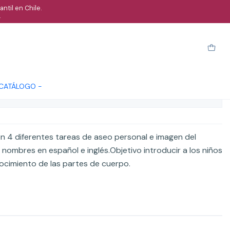
ntil en Chile.
.
ersonal y cuerpo humano
arro
Comprar ahora
Cotizar
 CATÁLOGO -
ones
n 4 diferentes tareas de aseo personal e imagen del
ombres en español e inglés.Objetivo introducir a los niños
ocimiento de las partes de cuerpo.