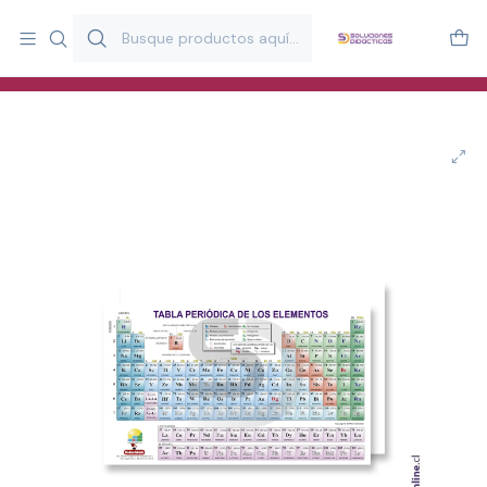
Más de 20 años desarrollando material didáctico para educación
y estimulación infantil en Chile.
Especialistas en recursos educativos para aulas, terapeutas y
familias.