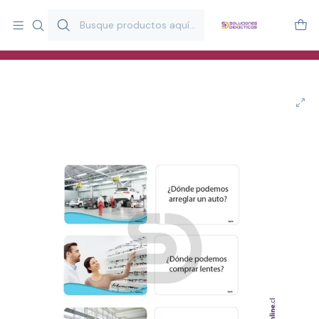
Más de 20 años desarrollando material didáctico para educación
y estimulación infantil en Chile.
Especialistas en recursos educativos para aulas, terapeutas y
familias.