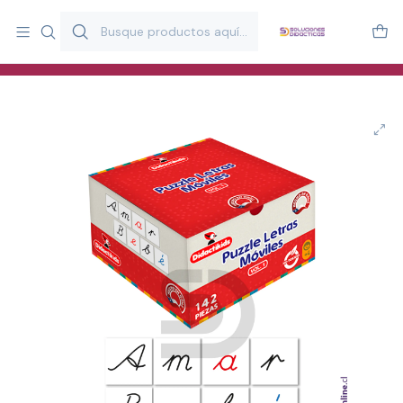
Más de 20 años desarrollando material didáctico para educación
y estimulación infantil en Chile.
Especialistas en recursos educativos para aulas, terapeutas y
familias.