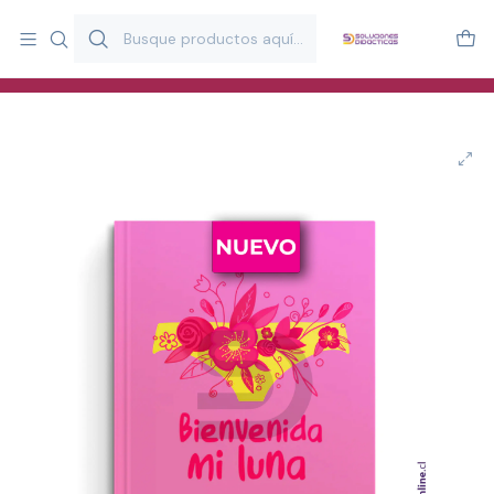
Más de 20 años desarrollando material didáctico para educación
y estimulación infantil en Chile.
Especialistas en recursos educativos para aulas, terapeutas y
familias.