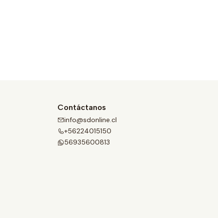
Contáctanos
info@sdonline.cl
+56224015150
56935600813