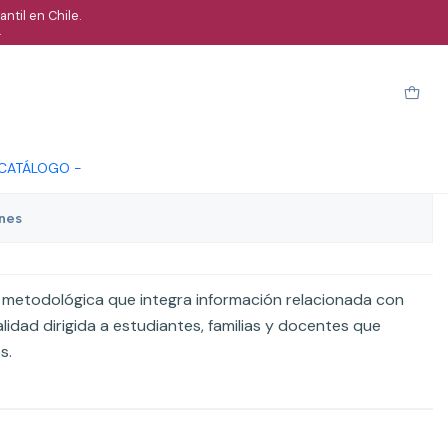
ntil en Chile.
.
lidad, autoestima y prevención
n adolescentes
Cotizar
 CATÁLOGO -
ones
 metodológica que integra información relacionada con
lidad dirigida a estudiantes, familias y docentes que
s.