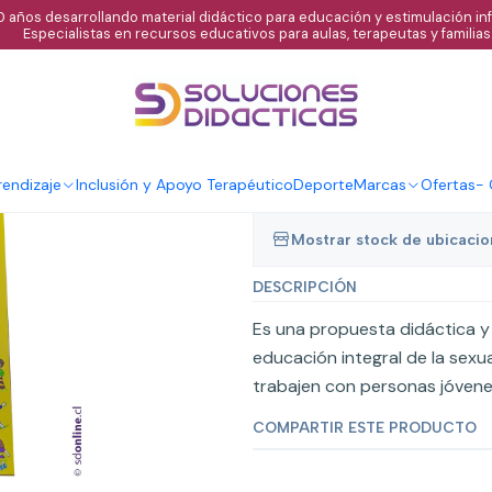
 años desarrollando material didáctico para educación y estimulación infa
Especialistas en recursos educativos para aulas, terapeutas y familias
|
Libro de sexua
de embarazo e
endizaje
Inclusión y Apoyo Terapéutico
Deporte
Marcas
Ofertas
-
Mostrar stock de ubicaci
DESCRIPCIÓN
Es una propuesta didáctica y
educación integral de la sexua
trabajen con personas jóvene
COMPARTIR ESTE PRODUCTO