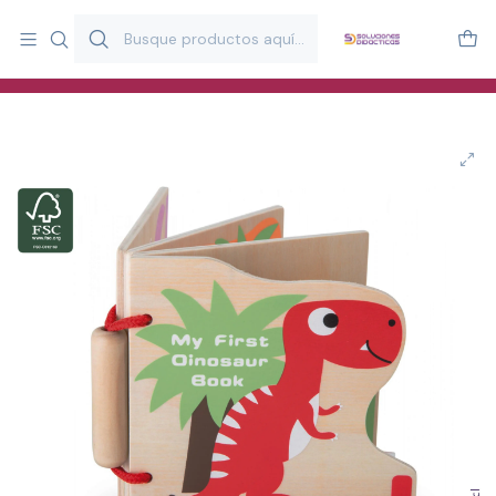
Más de 20 años desarrollando material didáctico para educación
y estimulación infantil en Chile.
Especialistas en recursos educativos para aulas, terapeutas y
familias.