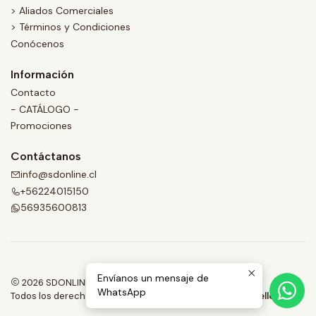
> Aliados Comerciales
> Términos y Condiciones
Conócenos
Información
Contacto
- CATÁLOGO -
Promociones
Contáctanos
info@sdonline.cl
+56224015150
56935600813
Envíanos un mensaje de
2026 SDONLINE.
WhatsApp
Todos los derechos reservados.
Desarrollado por Jumpseller
.