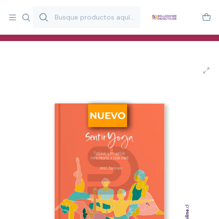
Más de 20 años desarrollando material didáctico para educación
y estimulación infantil en Chile.
Especialistas en recursos educativos para aulas, terapeutas y
familias.