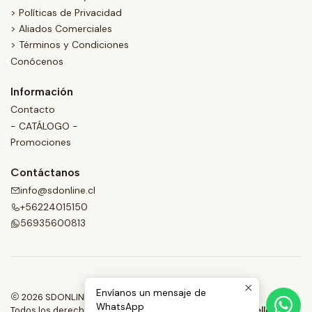
> Políticas de Privacidad
> Aliados Comerciales
> Términos y Condiciones
Conócenos
Información
Contacto
- CATÁLOGO -
Promociones
Contáctanos
info@sdonline.cl
+56224015150
56935600813
Envíanos un mensaje de
2026 SDONLINE.
WhatsApp
Todos los derechos reservados.
Desarrollado por Jumpseller
.