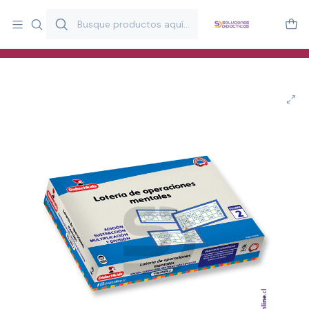
Más de 20 años desarrollando material didáctico para educación
y estimulación infantil en Chile.
Especialistas en recursos educativos para aulas, terapeutas y
familias.