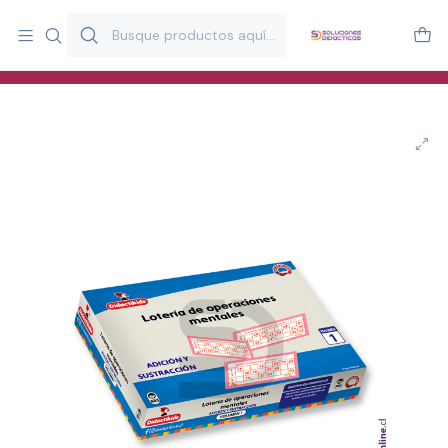
Más de 20 años desarrollando material didáctico para educación
y estimulación infantil en Chile.
Especialistas en recursos educativos para aulas, terapeutas y
familias.