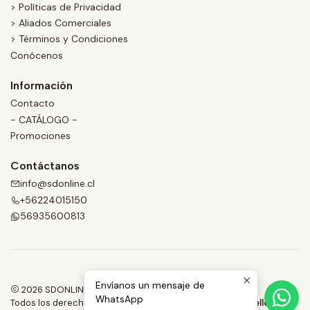
> Políticas de Privacidad
> Aliados Comerciales
> Términos y Condiciones
Conócenos
Información
Contacto
- CATÁLOGO -
Promociones
Contáctanos
info@sdonline.cl
+56224015150
56935600813
Envíanos un mensaje de
2026 SDONLINE.
WhatsApp
Todos los derechos reservados.
Desarrollado por Jumpseller
.