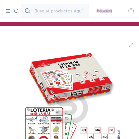
Más de 20 años desarrollando material didáctico para educación
y estimulación infantil en Chile.
Especialistas en recursos educativos para aulas, terapeutas y
familias.