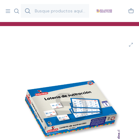
Más de 20 años desarrollando material didáctico para educación
y estimulación infantil en Chile.
Especialistas en recursos educativos para aulas, terapeutas y
familias.