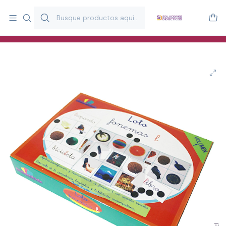
Más de 20 años desarrollando material didáctico para educación
y estimulación infantil en Chile.
Especialistas en recursos educativos para aulas, terapeutas y
familias.