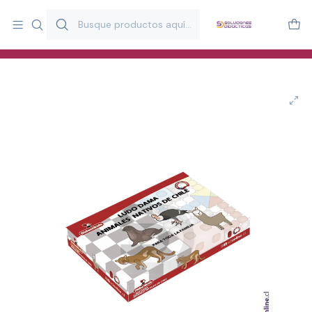
Más de 20 años desarrollando material didáctico para educación
y estimulación infantil en Chile.
Especialistas en recursos educativos para aulas, terapeutas y
familias.