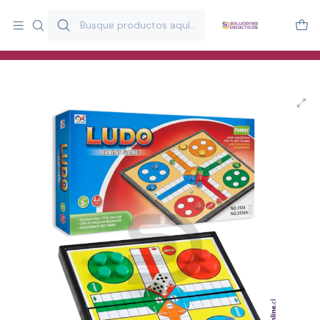
Más de 20 años desarrollando material didáctico para educación
y estimulación infantil en Chile.
Especialistas en recursos educativos para aulas, terapeutas y
familias.