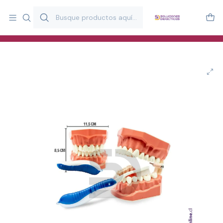
Más de 20 años desarrollando material didáctico para educación
y estimulación infantil en Chile.
Especialistas en recursos educativos para aulas, terapeutas y
familias.