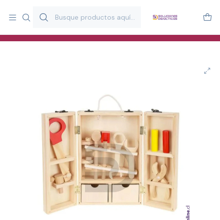
Más de 20 años desarrollando material didáctico para educación
y estimulación infantil en Chile.
Especialistas en recursos educativos para aulas, terapeutas y
familias.