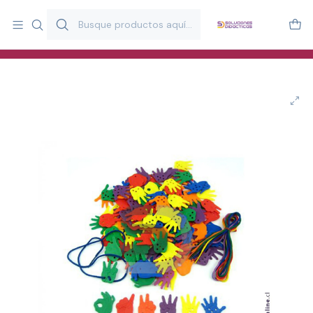
Más de 20 años desarrollando material didáctico para educación
y estimulación infantil en Chile.
Especialistas en recursos educativos para aulas, terapeutas y
familias.